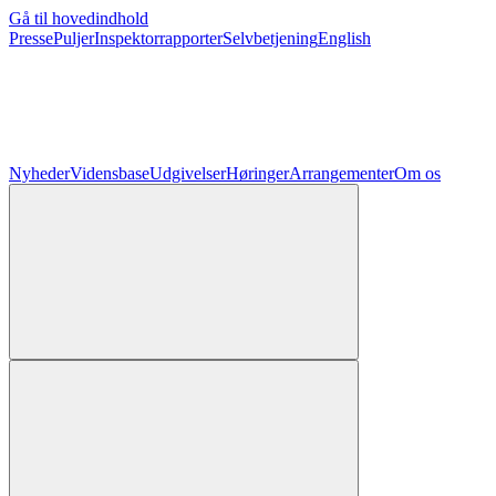
Gå til hovedindhold
Presse
Puljer
Inspektorrapporter
Selvbetjening
English
Nyheder
Vidensbase
Udgivelser
Høringer
Arrangementer
Om os