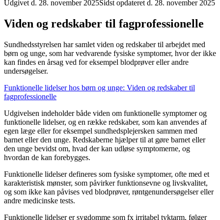
Udgivet d. 28. november 2025
Sidst opdateret d. 28. november 2025
Viden og redskaber til fagprofessionelle
Sundhedsstyrelsen har samlet viden og redskaber til arbejdet med
børn og unge, som har vedvarende fysiske symptomer, hvor der ikke
kan findes en årsag ved for eksempel blodprøver eller andre
undersøgelser.
Funktionelle lidelser hos børn og unge: Viden og redskaber til
fagprofessionelle
Udgivelsen indeholder både viden om funktionelle symptomer og
funktionelle lidelser, og en række redskaber, som kan anvendes af
egen læge eller for eksempel sundhedsplejersken sammen med
barnet eller den unge. Redskaberne hjælper til at gøre barnet eller
den unge bevidst om, hvad der kan udløse symptomerne, og
hvordan de kan forebygges.
Funktionelle lidelser defineres som fysiske symptomer, ofte med et
karakteristisk mønster, som påvirker funktionsevne og livskvalitet,
og som ikke kan påvises ved blodprøver, røntgenundersøgelser eller
andre medicinske tests.
Funktionelle lidelser er sygdomme som fx irritabel tyktarm, følger