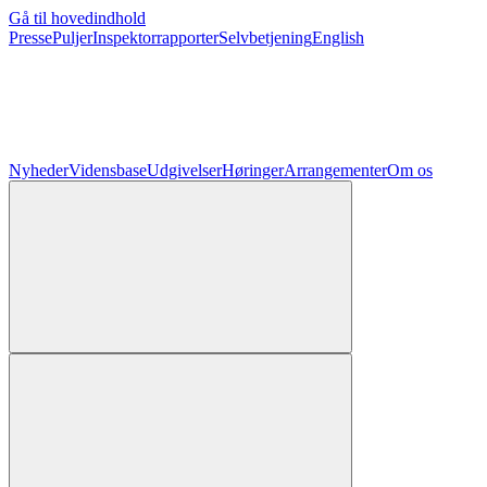
Gå til hovedindhold
Presse
Puljer
Inspektorrapporter
Selvbetjening
English
Nyheder
Vidensbase
Udgivelser
Høringer
Arrangementer
Om os