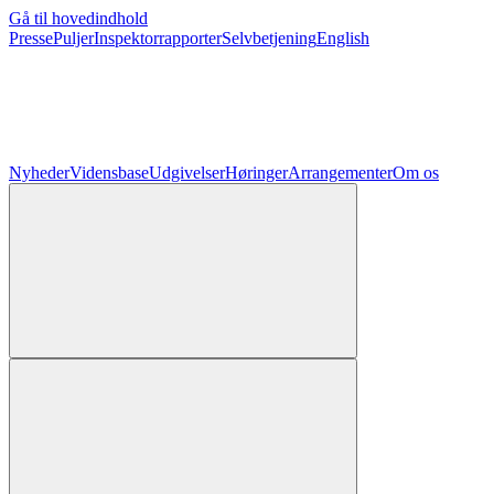
Gå til hovedindhold
Presse
Puljer
Inspektorrapporter
Selvbetjening
English
Nyheder
Vidensbase
Udgivelser
Høringer
Arrangementer
Om os