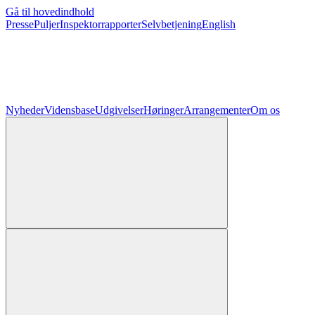
Gå til hovedindhold
Presse
Puljer
Inspektorrapporter
Selvbetjening
English
Nyheder
Vidensbase
Udgivelser
Høringer
Arrangementer
Om os