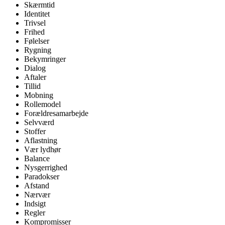
Skærmtid
Identitet
Trivsel
Frihed
Følelser
Rygning
Bekymringer
Dialog
Aftaler
Tillid
Mobning
Rollemodel
Forældresamarbejde
Selvværd
Stoffer
Aflastning
Vær lydhør
Balance
Nysgerrighed
Paradokser
Afstand
Nærvær
Indsigt
Regler
Kompromisser