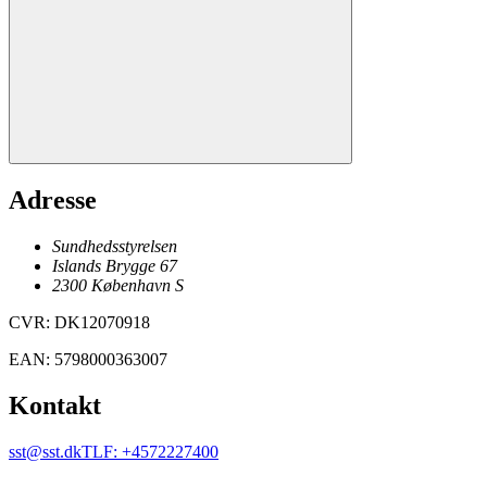
Adresse
Sundhedsstyrelsen
Islands Brygge 67
2300
København
S
CVR
:
DK12070918
EAN
:
5798000363007
Kontakt
sst@sst.dk
TLF
:
+4572227400