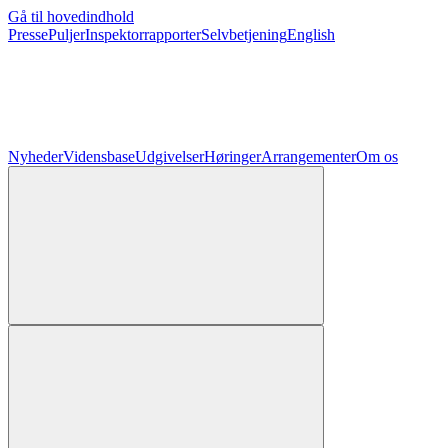
Gå til hovedindhold
Presse
Puljer
Inspektorrapporter
Selvbetjening
English
Nyheder
Vidensbase
Udgivelser
Høringer
Arrangementer
Om os