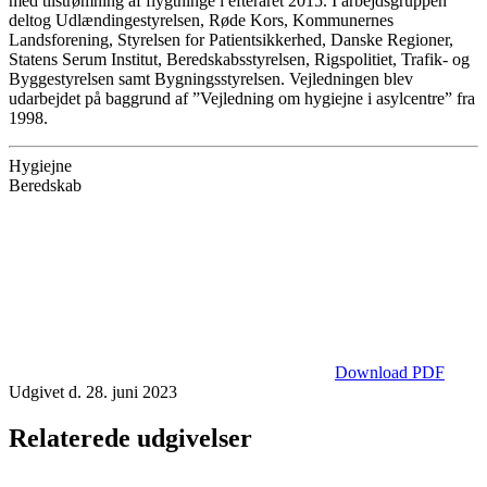
med tilstrømning af flygtninge i efteråret 2015. I arbejdsgruppen
deltog Udlændingestyrelsen, Røde Kors, Kommunernes
Landsforening, Styrelsen for Patientsikkerhed, Danske Regioner,
Statens Serum Institut, Beredskabsstyrelsen, Rigspolitiet, Trafik- og
Byggestyrelsen samt Bygningsstyrelsen. Vejledningen blev
udarbejdet på baggrund af ”Vejledning om hygiejne i asylcentre” fra
1998.
Hygiejne
Beredskab
Download PDF
Udgivet d. 28. juni 2023
Relaterede udgivelser