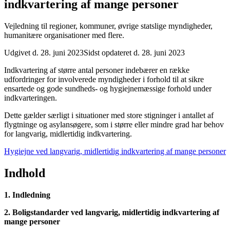
indkvartering af mange personer
Vejledning til regioner, kommuner, øvrige statslige myndigheder,
humanitære organisationer med flere.
Udgivet d. 28. juni 2023
Sidst opdateret d. 28. juni 2023
Indkvartering af større antal personer indebærer en række
udfordringer for involverede myndigheder i forhold til at sikre
ensartede og gode sundheds- og hygiejnemæssige forhold under
indkvarteringen.
Dette gælder særligt i situationer med store stigninger i antallet af
flygtninge og asylansøgere, som i større eller mindre grad har behov
for langvarig, midlertidig indkvartering.
Hygiejne ved langvarig, midlertidig indkvartering af mange personer
Indhold
1. Indledning
2. Boligstandarder ved langvarig, midlertidig indkvartering af
mange personer