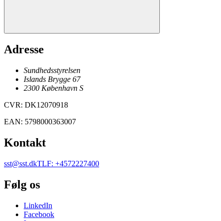
Adresse
Sundhedsstyrelsen
Islands Brygge 67
2300
København
S
CVR
:
DK12070918
EAN
:
5798000363007
Kontakt
sst@sst.dk
TLF
:
+4572227400
Følg os
LinkedIn
Facebook