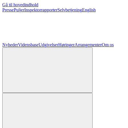
Gå til hovedindhold
Presse
Puljer
Inspektorrapporter
Selvbetjening
English
Nyheder
Vidensbase
Udgivelser
Høringer
Arrangementer
Om os