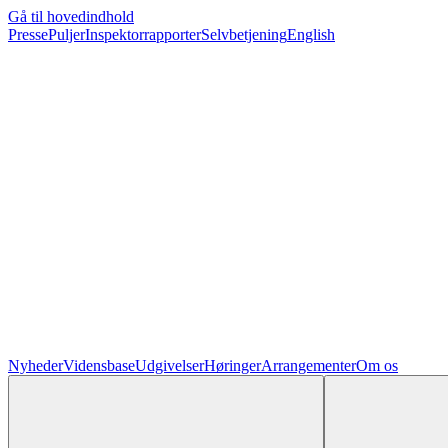
Gå til hovedindhold
Presse
Puljer
Inspektorrapporter
Selvbetjening
English
Nyheder
Vidensbase
Udgivelser
Høringer
Arrangementer
Om os