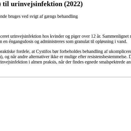
til urinvejsinfektion (2022)
kende bruges ved svigt af gængs behandling
iceret urinvejsinfektion hos kvinder og piger over 12 år. Sammenlignet
som en éngangsdosis og administreres som granulat til opløsning i vand.
praktiske fordele, at Cystifos bør forbeholdes behandling af ukomplicere
), og når andre alternativer ikke er mulige efter resistensbestemmelse. 
nvejsinfektion i almen praksis, når der findes egnede smalspektrede ant