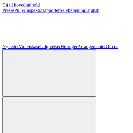
Gå til hovedindhold
Presse
Puljer
Inspektorrapporter
Selvbetjening
English
Nyheder
Vidensbase
Udgivelser
Høringer
Arrangementer
Om os