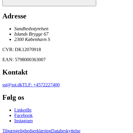
Adresse
Sundhedsstyrelsen
Islands Brygge 67
2300
København
S
CVR
:
DK12070918
EAN
:
5798000363007
Kontakt
sst@sst.dk
TLF
:
+4572227400
Følg os
LinkedIn
Facebook
Instagram
Tilgængelighedserklæring
Databeskyttelse