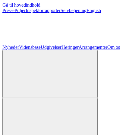
Gå til hovedindhold
Presse
Puljer
Inspektorrapporter
Selvbetjening
English
Nyheder
Vidensbase
Udgivelser
Høringer
Arrangementer
Om os