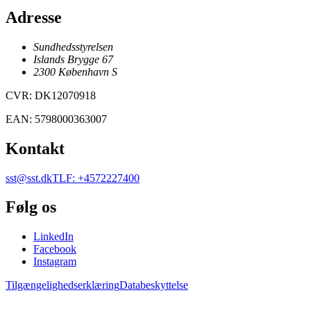
Adresse
Sundhedsstyrelsen
Islands Brygge 67
2300
København
S
CVR
:
DK12070918
EAN
:
5798000363007
Kontakt
sst@sst.dk
TLF
:
+4572227400
Følg os
LinkedIn
Facebook
Instagram
Tilgængelighedserklæring
Databeskyttelse