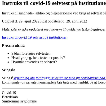
Instruks til covid-19 selvtest på institution
Instruks til sundheds-, ældre- og plejepersonale ved brug af selvtest på
Udgivet d. 29. april 2022
Sidst opdateret d. 29. april 2022
Materialet er ikke opdateret med hensyn til gældende testanbefalinger
Instruks til covid-19 selvtest på institutioner
Pjecens afsnit:
Sådan foretages selvtesten:
Hvad gør jeg, hvis testen er positiv?
Hvornår anvendes en selvtest?
Se også:
Se også
Vejledning om forebyggelse af smitte med ny coronavirus paa
kommunale- og private hjemmepleje bør tage med henblik på at foreb
Covid-19
Beredskab
Smitsomme sygdomme