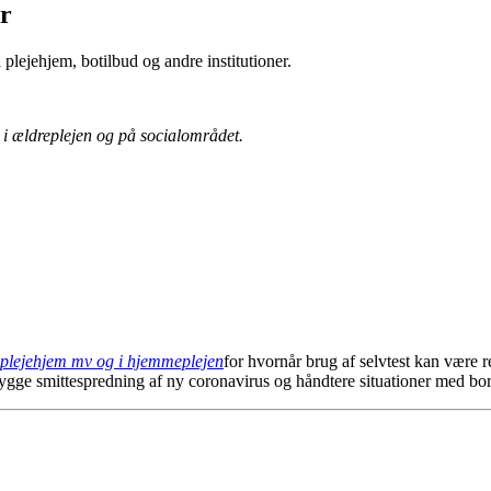
er
 plejehjem, botilbud og andre institutioner.
 i ældreplejen og på socialområdet.
 plejehjem mv og i hjemmeplejen
for hvornår brug af selvtest kan være 
ygge smittespredning af ny coronavirus og håndtere situationer med bo