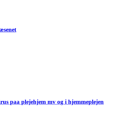
væsenet
irus paa plejehjem mv og i hjemmeplejen