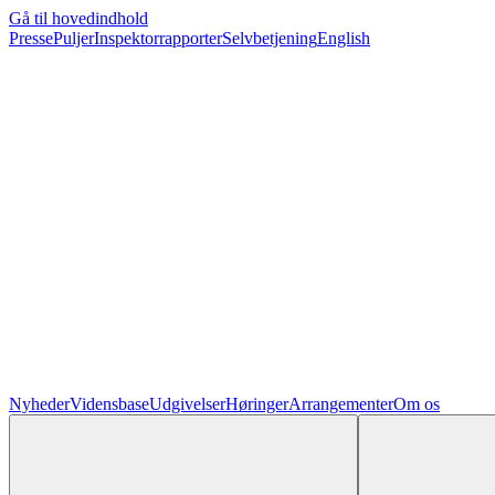
Gå til hovedindhold
Presse
Puljer
Inspektorrapporter
Selvbetjening
English
Nyheder
Vidensbase
Udgivelser
Høringer
Arrangementer
Om os