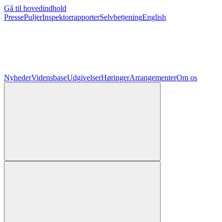
Gå til hovedindhold
Presse
Puljer
Inspektorrapporter
Selvbetjening
English
Nyheder
Vidensbase
Udgivelser
Høringer
Arrangementer
Om os