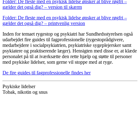
Folder: De fleste med en psykisk lidelse ønsker at blive røgfri –
gælder det også dig? – version til skærm
Folder: De fleste med en psykisk lidelse ønsker at blive røgfri –
gælder det også dig? – printvenlig version
Inden for temaet rygestop og psykiatri har Sundhedsstyrelsen også
udarbejdet fire guides til fagprofessionelle (rygestoprådgivere,
medarbejdere i socialpsykiatrien, psykiatriske sygeplejersker samt
psykiatere og praktiserende læger). Hensigten med disse er, at klæde
personalet på til at iværksætte den rette hjælp og støtte til personer
med psykiske lidelser, som gerne vil stoppe med at ryge.
De fire guides til fagprofessionelle findes her
Psykiske lidelser
Tobak, nikotin og snus