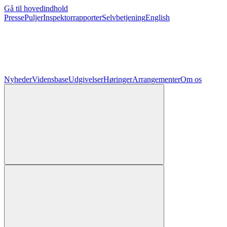
Gå til hovedindhold
Presse
Puljer
Inspektorrapporter
Selvbetjening
English
Nyheder
Vidensbase
Udgivelser
Høringer
Arrangementer
Om os