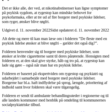
Det er ikke alle, der ved, at nikotinabstinenser kan ligne symptomer
på psykisk sygdom, at rygestop kan mindske behovet for
psykofarmaka, eller at tre ud af fire borgere med psykiske lidelser,
som ryger, ønsker blive røgfri.
Udgivet d. 11. november 2022
Sidst opdateret d. 11. november 2022
Alt dette og mere til kan man læse om i folderen ”De fleste med en
psykisk lidelse ønsker at blive røgfri – gælder det også dig?”.
Folderen henvender sig til borgere med psykiske lidelser, som
ønsker at kvitte cigaretterne samt til deres pårørende. Hensigten med
folderen er, at den skal give styrke, håb og tro på, at rygestop kan
lade sig gøre – også når man har en psykisk lidelse.
Folderen er baseret på ekspertviden om rygestop og psykiatri og
udarbejdet i samarbejde med borgere med psykiske lidelser.
Borgerne har bl.a. haft indflydelse på sprog, længde, prioritering af
indhold samt hvor folderen skal være tilgængelig.
Folderen er sendt til ambulante behandlingssteder i regionerne og til
alle landets kommuner med henblik på omdeling til kommunernes
socialpsykiatriske tilbud.