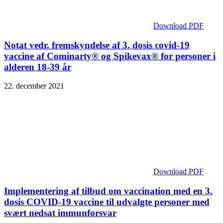
Download PDF
Notat vedr. fremskyndelse af 3. dosis covid-19
vaccine af Cominarty® og Spikevax® for personer i
alderen 18-39 år
22. december 2021
Download PDF
Implementering af tilbud om vaccination med en 3.
dosis COVID-19 vaccine til udvalgte personer med
svært nedsat immunforsvar