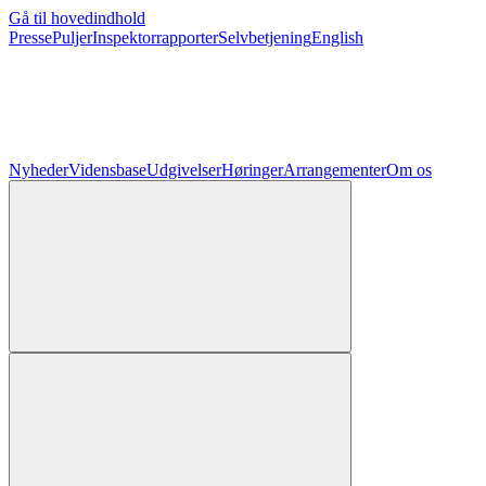
Gå til hovedindhold
Presse
Puljer
Inspektorrapporter
Selvbetjening
English
Nyheder
Vidensbase
Udgivelser
Høringer
Arrangementer
Om os