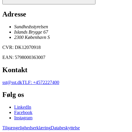
Adresse
Sundhedsstyrelsen
Islands Brygge 67
2300
København
S
CVR
:
DK12070918
EAN
:
5798000363007
Kontakt
sst@sst.dk
TLF
:
+4572227400
Følg os
LinkedIn
Facebook
Instagram
Tilgængelighedserklæring
Databeskyttelse