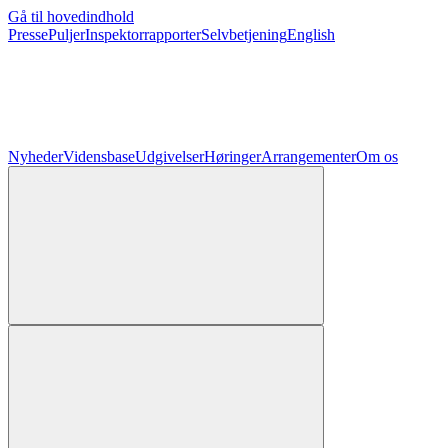
Gå til hovedindhold
Presse
Puljer
Inspektorrapporter
Selvbetjening
English
Nyheder
Vidensbase
Udgivelser
Høringer
Arrangementer
Om os