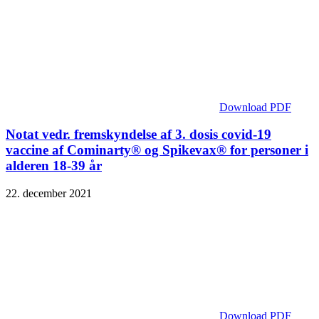
Download PDF
Notat vedr. fremskyndelse af 3. dosis covid-19
vaccine af Cominarty® og Spikevax® for personer i
alderen 18-39 år
22. december 2021
Download PDF