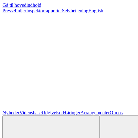
Gå til hovedindhold
Presse
Puljer
Inspektorrapporter
Selvbetjening
English
Nyheder
Vidensbase
Udgivelser
Høringer
Arrangementer
Om os