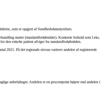
tiderne, som er opgjort af Sundhedsdatastyrelsen.
 behandling starter (standardforløbstider). Konkrete forhold som f.eks.
or den enkelte patient afviger fra standardforløbstiden.
rtal 2021. På det regionale niveau varierer andelen af registrerede
aglige anbefalinger. Andelen er en procentpoint højere end andelen i