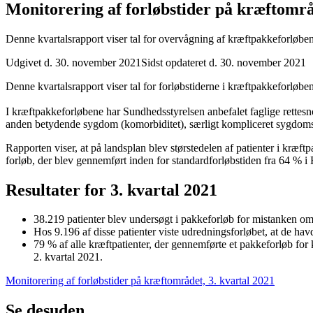
Monitorering af forløbstider på kræftområ
Denne kvartalsrapport viser tal for overvågning af kræftpakkeforløben
Udgivet d. 30. november 2021
Sidst opdateret d. 30. november 2021
Denne kvartalsrapport viser tal for forløbstiderne i kræftpakkeforløb
I kræftpakkeforløbene har Sundhedsstyrelsen anbefalet faglige rettesnore
anden betydende sygdom (komorbiditet), særligt kompliceret sygdomsforl
Rapporten viser, at på landsplan blev størstedelen af patienter i kræft
forløb, der blev gennemført inden for standardforløbstiden fra 64 % 
Resultater for 3. kvartal 2021
38.219 patienter blev undersøgt i pakkeforløb for mistanken om
Hos 9.196 af disse patienter viste udredningsforløbet, at de havd
79 % af alle kræftpatienter, der gennemførte et pakkeforløb for
2. kvartal 2021.
Monitorering af forløbstider på kræftområdet, 3. kvartal 2021
Se desuden