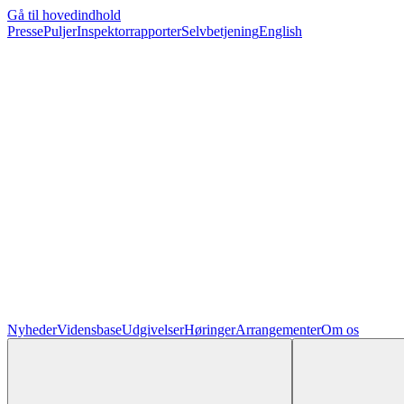
Gå til hovedindhold
Presse
Puljer
Inspektorrapporter
Selvbetjening
English
Nyheder
Vidensbase
Udgivelser
Høringer
Arrangementer
Om os