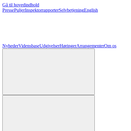
Gå til hovedindhold
Presse
Puljer
Inspektorrapporter
Selvbetjening
English
Nyheder
Vidensbase
Udgivelser
Høringer
Arrangementer
Om os