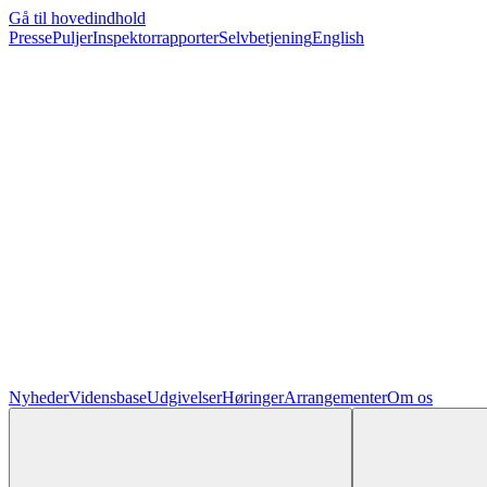
Gå til hovedindhold
Presse
Puljer
Inspektorrapporter
Selvbetjening
English
Nyheder
Vidensbase
Udgivelser
Høringer
Arrangementer
Om os