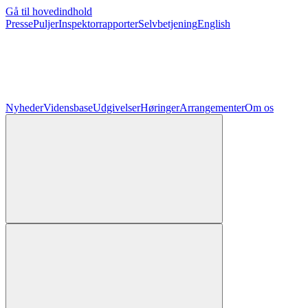
Gå til hovedindhold
Presse
Puljer
Inspektorrapporter
Selvbetjening
English
Nyheder
Vidensbase
Udgivelser
Høringer
Arrangementer
Om os