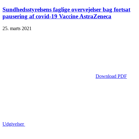
Sundhedsstyrelsens faglige overvejelser bag fortsat
pausering af covid-19 Vaccine AstraZeneca
25. marts 2021
Download PDF
Udgivelser