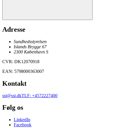
Adresse
Sundhedsstyrelsen
Islands Brygge 67
2300
København
S
CVR
:
DK12070918
EAN
:
5798000363007
Kontakt
sst@sst.dk
TLF
:
+4572227400
Følg os
LinkedIn
Facebook