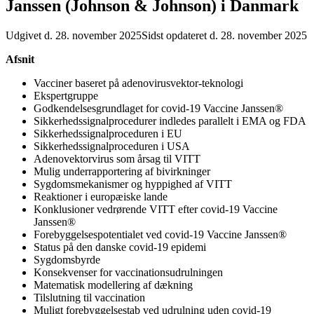
Janssen (Johnson & Johnson) i Danmark
Udgivet d. 28. november 2025
Sidst opdateret d. 28. november 2025
Afsnit
Vacciner baseret på adenovirusvektor-teknologi
Ekspertgruppe
Godkendelsesgrundlaget for covid-19 Vaccine Janssen®
Sikkerhedssignalprocedurer indledes parallelt i EMA og FDA
Sikkerhedssignalproceduren i EU
Sikkerhedssignalproceduren i USA
Adenovektorvirus som årsag til VITT
Mulig underrapportering af bivirkninger
Sygdomsmekanismer og hyppighed af VITT
Reaktioner i europæiske lande
Konklusioner vedrørende VITT efter covid-19 Vaccine
Janssen®
Forebyggelsespotentialet ved covid-19 Vaccine Janssen®
Status på den danske covid-19 epidemi
Sygdomsbyrde
Konsekvenser for vaccinationsudrulningen
Matematisk modellering af dækning
Tilslutning til vaccination
Muligt forebyggelsestab ved udrulning uden covid-19