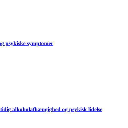
g psykiske symptomer
dig alkoholafhængighed og psykisk lidelse