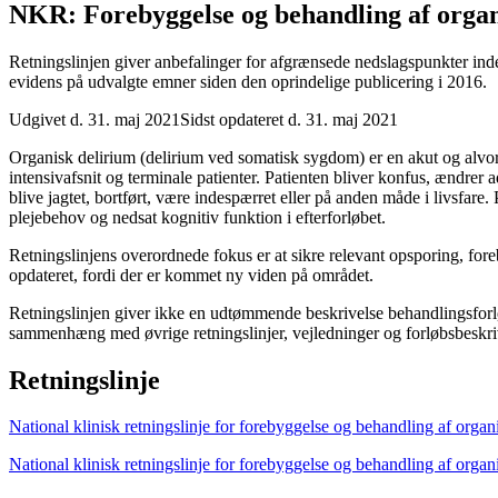
NKR: Forebyggelse og behandling af organ
Retningslinjen giver anbefalinger for afgrænsede nedslagspunkter inde
evidens på udvalgte emner siden den oprindelige publicering i 2016.
Udgivet d. 31. maj 2021
Sidst opdateret d. 31. maj 2021
Organisk delirium (delirium ved somatisk sygdom) er en akut og alvorli
intensivafsnit og terminale patienter. Patienten bliver konfus, ændr
blive jagtet, bortført, være indespærret eller på anden måde i livsfar
plejebehov og nedsat kognitiv funktion i efterforløbet.
Retningslinjens overordnede fokus er at sikre relevant opsporing, fo
opdateret, fordi der er kommet ny viden på området.
Retningslinjen giver ikke en udtømmende beskrivelse behandlingsforløb
sammenhæng med øvrige retningslinjer, vejledninger og forløbsbeskri
Retningslinje
National klinisk retningslinje for forebyggelse og behandling af organ
National klinisk retningslinje for forebyggelse og behandling af orga