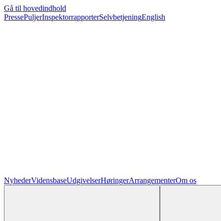
Gå til hovedindhold
Presse
Puljer
Inspektorrapporter
Selvbetjening
English
Nyheder
Vidensbase
Udgivelser
Høringer
Arrangementer
Om os