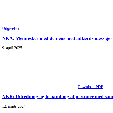
Udgivelser
NKA: Mennesker med demens med adfærdsmæssige o
9. april 2025
Download PDF
NKR: Udredning og behandling af personer med samti
12. marts 2024