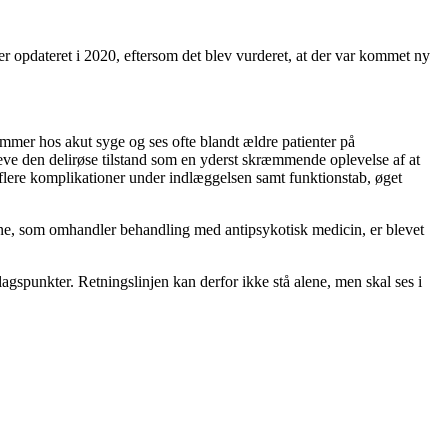
r opdateret i 2020, eftersom det blev vurderet, at der var kommet ny
ommer hos akut syge og ses ofte blandt ældre patienter på
eve den delirøse tilstand som en yderst skræmmende oplevelse af at
, flere komplikationer under indlæggelsen samt funktionstab, øget
erne, som omhandler behandling med antipsykotisk medicin, er blevet
gspunkter. Retningslinjen kan derfor ikke stå alene, men skal ses i