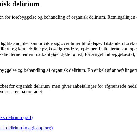
isk delirium
n for forebyggelse og behandling af organisk delirium. Retningslinjen e
g tilstand, der kan udvikle sig over timer til få dage. Tilstanden forek
er adfærd og kan udvikle psykoselignende symptomer. Patienterne kan opl
e. Patienterne har en markant øget dødelighed, forlænget indlæggelsestid
rebyggelse og behandling af organisk delirium. En enkelt af anbefaling
et for organisk delirium, men giver anbefalinger for afgrænsede nedsla
velser mv. på området.
isk delirium (pdf)
nisk delirium (magicapp.org)