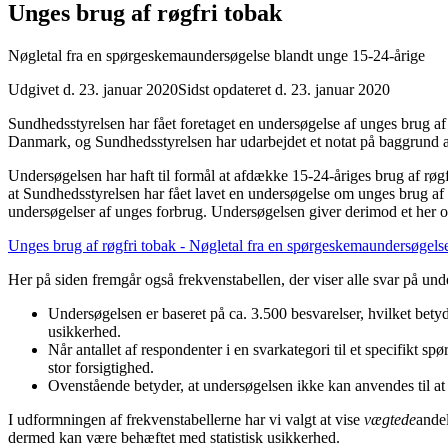
Unges brug af røgfri tobak
Nøgletal fra en spørgeskemaundersøgelse blandt unge 15-24-årige
Udgivet d. 23. januar 2020
Sidst opdateret d. 23. januar 2020
Sundhedsstyrelsen har fået foretaget en undersøgelse af unges brug a
Danmark, og Sundhedsstyrelsen har udarbejdet et notat på baggrund a
Undersøgelsen har haft til formål at afdække 15-24-åriges brug af røg
at Sundhedsstyrelsen har fået lavet en undersøgelse om unges brug af r
undersøgelser af unges forbrug. Undersøgelsen giver derimod et her og
Unges brug af røgfri tobak - Nøgletal fra en spørgeskemaundersøgels
Her på siden fremgår også frekvenstabellen, der viser alle svar på u
Undersøgelsen er baseret på ca. 3.500 besvarelser, hvilket betyde
usikkerhed.
Når antallet af respondenter i en svarkategori til et specifikt 
stor forsigtighed.
Ovenstående betyder, at undersøgelsen ikke kan anvendes til at
I udformningen af frekvenstabellerne har vi valgt at vise
vægtede
ande
dermed kan være behæftet med statistisk usikkerhed.