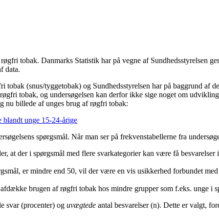
f røgfri tobak. Danmarks Statistik har på vegne af Sundhedsstyrelsen 
f data.
fri tobak (snus/tyggetobak) og Sundhedsstyrelsen har på baggrund af de
øgfri tobak, og undersøgelsen kan derfor ikke sige noget om udviklingen 
 nu billede af unges brug af røgfri tobak:
e blandt unge 15-24-årige
ndersøgelsens spørgsmål. Når man ser på frekvenstabellerne fra undersøg
r, at der i spørgsmål med flere svarkategorier kan være få besvarelser i 
spørgsmål, er mindre end 50, vil der være en vis usikkerhed forbundet me
 afdække brugen af røgfri tobak hos mindre grupper som f.eks. unge i sp
le svar (procenter) og
uvægtede
antal besvarelser (n). Dette er valgt, for