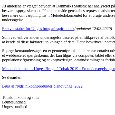
At andelene er vægtet betyder, at Danmarks Statistik har analyseret på
besvaret spørgeskemaet. På denne måde genskabes repræsentativiteten f
læse mere om vægtning mv. i Metodedokumentet for at bruge undersø
undersøgelse.
Frekvenstabel for Unges brug af røgfri tobak
(opdateret 12/02-2020)
Som ved enhver anden undersøgelse baseret på en stikprøve af befolkni
at kende til disse faktorer i tolkningen af data. Dette beskrives i nota
Spørgeskemaundersøgelsen er gennemført blandt et repræsentativt u
et webbasseret spørgeskema, der kan tilgås via computer, tablet elle
populationsafgrænsning og stikprøvedesign, dataindsamlingens forløb
Metodedokument - Unges Brug af Tobak 2019 - En undersøgelse ge
Se desuden
Brug af røgfri nikotinprodukter blandt unge, 2022
Tobak, nikotin og snus
Børnesundhed
Unges sundhed