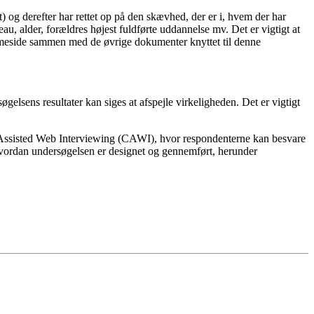
) og derefter har rettet op på den skævhed, der er i, hvem der har
, alder, forældres højest fuldførte uddannelse mv. Det er vigtigt at
meside sammen med de øvrige dokumenter knyttet til denne
lsens resultater kan siges at afspejle virkeligheden. Det er vigtigt
 Assisted Web Interviewing (CAWI), hvor respondenterne kan besvare
hvordan undersøgelsen er designet og gennemført, herunder