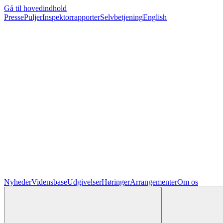
Gå til hovedindhold
Presse
Puljer
Inspektorrapporter
Selvbetjening
English
Nyheder
Vidensbase
Udgivelser
Høringer
Arrangementer
Om os