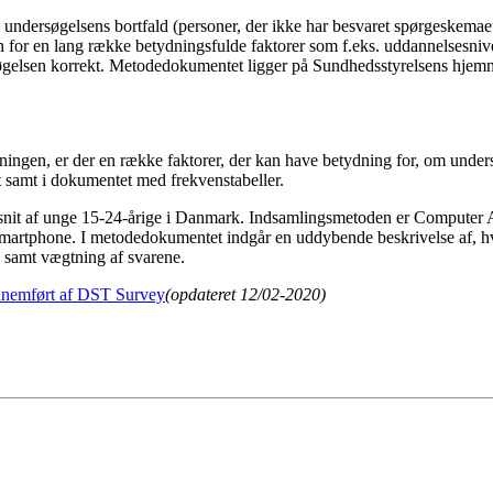
 undersøgelsens bortfald (personer, der ikke har besvaret spørgeskemaet
or en lang række betydningsfulde faktorer som f.eks. uddannelsesniveau
gelsen korrekt. Metodedokumentet ligger på Sundhedsstyrelsens hjem
ngen, er der en række faktorer, der kan have betydning for, om undersøge
tet samt i dokumentet med frekvenstabeller.
dsnit af unge 15-24-årige i Danmark. Indsamlingsmetoden er Computer
r smartphone. I metodedokumentet indgår en uddybende beskrivelse af, 
 samt vægtning af svarene.
nnemført af DST Survey
(opdateret 12/02-2020)