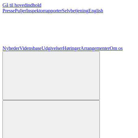
Gå til hovedindhold
Presse
Puljer
Inspektorrapporter
Selvbetjening
English
Nyheder
Vidensbase
Udgivelser
Høringer
Arrangementer
Om os