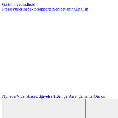
Gå til hovedindhold
Presse
Puljer
Inspektorrapporter
Selvbetjening
English
Nyheder
Vidensbase
Udgivelser
Høringer
Arrangementer
Om os