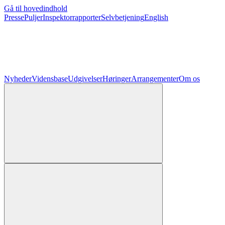
Gå til hovedindhold
Presse
Puljer
Inspektorrapporter
Selvbetjening
English
Nyheder
Vidensbase
Udgivelser
Høringer
Arrangementer
Om os