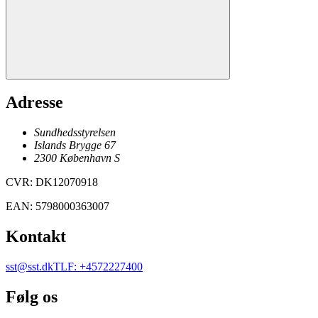
Adresse
Sundhedsstyrelsen
Islands Brygge 67
2300
København
S
CVR
:
DK12070918
EAN
:
5798000363007
Kontakt
sst@sst.dk
TLF
:
+4572227400
Følg os