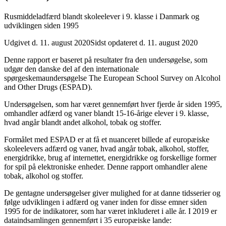
Rusmiddeladfærd blandt skoleelever i 9. klasse i Danmark og
udviklingen siden 1995
Udgivet d. 11. august 2020
Sidst opdateret d. 11. august 2020
Denne rapport er baseret på resultater fra den undersøgelse, som
udgør den danske del af den internationale
spørgeskemaundersøgelse The European School Survey on Alcohol
and Other Drugs (ESPAD).
Undersøgelsen, som har været gennemført hver fjerde år siden 1995,
omhandler adfærd og vaner blandt 15-16-årige elever i 9. klasse,
hvad angår blandt andet alkohol, tobak og stoffer.
Formålet med ESPAD er at få et nuanceret billede af europæiske
skoleelevers adfærd og vaner, hvad angår tobak, alkohol, stoffer,
energidrikke, brug af internettet, energidrikke og forskellige former
for spil på elektroniske enheder. Denne rapport omhandler alene
tobak, alkohol og stoffer.
De gentagne undersøgelser giver mulighed for at danne tidsserier og
følge udviklingen i adfærd og vaner inden for disse emner siden
1995 for de indikatorer, som har været inkluderet i alle år. I 2019 er
dataindsamlingen gennemført i 35 europæiske lande: