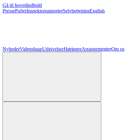
Gå til hovedindhold
Presse
Puljer
Inspektorrapporter
Selvbetjening
English
Nyheder
Vidensbase
Udgivelser
Høringer
Arrangementer
Om os