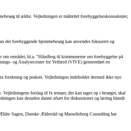
esøg til ældre. Vejledningen er målrettet forebyggelseskonsulenter,
ordan det forebyggende hjemmebesøg kan anvendes fokuseret og
oner om området, bl.a. ”Håndbog til kommunerne om forebyggelse på
sknings- og Analysecenter for Velfærd (VIVE) gennemført en
 fra forskning og praksis. Vejledningen indeholder dermed ikke nye
ejledningens forslag til fx temaer, der kan tages op i besøget, skal
jledningen kan desuden danne afsæt for diskussioner og læring blandt
ldre Sagen, Danske Ældreråd og Marselisborg Consulting har