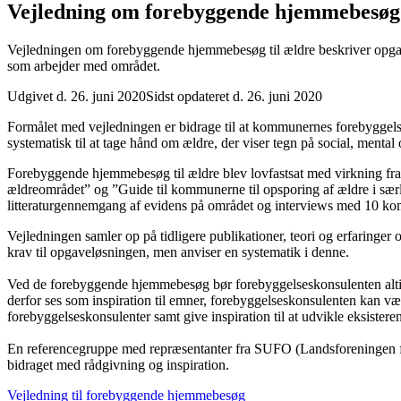
Vejledning om forebyggende hjemmebesøg 
Vejledningen om forebyggende hjemmebesøg til ældre beskriver opgav
som arbejder med området.
Udgivet d. 26. juni 2020
Sidst opdateret d. 26. juni 2020
Formålet med vejledningen er bidrage til at kommunernes forebyggel
systematisk til at tage hånd om ældre, der viser tegn på social, mental 
Forebyggende hjemmebesøg til ældre blev lovfastsat med virkning fra
ældreområdet” og ”Guide til kommunerne til opsporing af ældre i sær
litteraturgennemgang af evidens på området og interviews med 10 ko
Vejledningen samler op på tidligere publikationer, teori og erfaringe
krav til opgaveløsningen, men anviser en systematik i denne.
Ved de forebyggende hjemmebesøg bør forebyggelseskonsulenten altid ta
derfor ses som inspiration til emner, forebyggelseskonsulenten kan væ
forebyggelseskonsulenter samt give inspiration til at udvikle eksistere
En referencegruppe med repræsentanter fra SUFO (Landsforeningen
bidraget med rådgivning og inspiration.
Vejledning til forebyggende hjemmebesøg