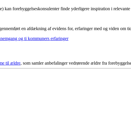
an forebyggelseskonsulenter finde yderligere inspiration i relevante
ennemført en afdækning af evidens for, erfaringer med og viden om tid
ennemgang og ti kommuners erfaringer
e til ældre
, som samler anbefalinger vedrørende ældre fra forebyggelse