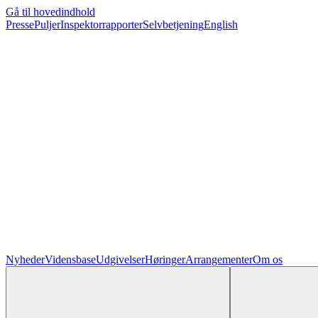
Gå til hovedindhold
Presse
Puljer
Inspektorrapporter
Selvbetjening
English
Nyheder
Vidensbase
Udgivelser
Høringer
Arrangementer
Om os