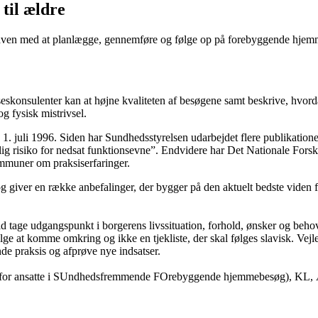
til ældre
en med at planlægge, gennemføre og følge op på forebyggende hjemmeb
seskonsulenter kan at højne kvaliteten af besøgene samt beskrive, hv
og fysisk mistrivsel.
 1. juli 1996. Siden har Sundhedsstyrelsen udarbejdet flere publikati
lig risiko for nedsat funktionsevne”. Endvidere har Det Nationale For
mmuner om praksiserfaringer.
r og giver en række anbefalinger, der bygger på den aktuelt bedste viden
ge udgangspunkt i borgerens livssituation, forhold, ønsker og behov. V
lge at komme omkring og ikke en tjekliste, der skal følges slavisk. Ve
nde praksis og afprøve nye indsatser.
 for ansatte i SUndhedsfremmende FOrebyggende hjemmebesøg), KL, Æ