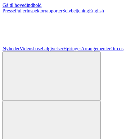
Gå til hovedindhold
Presse
Puljer
Inspektorrapporter
Selvbetjening
English
Nyheder
Vidensbase
Udgivelser
Høringer
Arrangementer
Om os