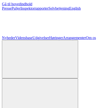
Gå til hovedindhold
Presse
Puljer
Inspektorrapporter
Selvbetjening
English
Nyheder
Vidensbase
Udgivelser
Høringer
Arrangementer
Om os