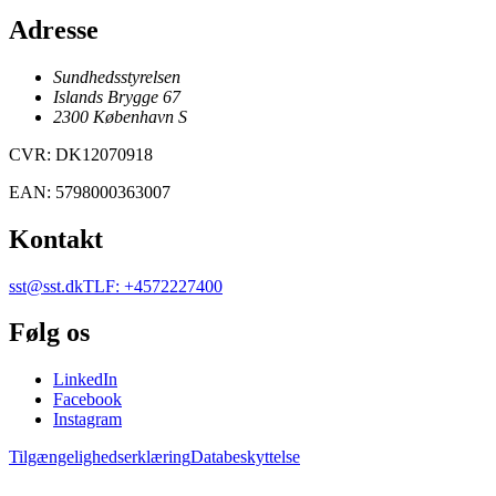
Adresse
Sundhedsstyrelsen
Islands Brygge 67
2300
København
S
CVR
:
DK12070918
EAN
:
5798000363007
Kontakt
sst@sst.dk
TLF
:
+4572227400
Følg os
LinkedIn
Facebook
Instagram
Tilgængelighedserklæring
Databeskyttelse