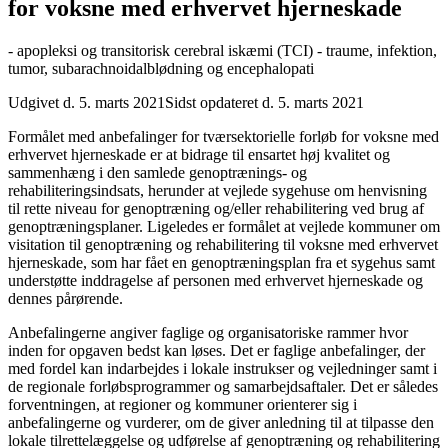
for voksne med erhvervet hjerneskade
- apopleksi og transitorisk cerebral iskæmi (TCI) - traume, infektion,
tumor, subarachnoidalblødning og encephalopati
Udgivet d. 5. marts 2021
Sidst opdateret d. 5. marts 2021
Formålet med anbefalinger for tværsektorielle forløb for voksne med
erhvervet hjerneskade er at bidrage til ensartet høj kvalitet og
sammenhæng i den samlede genoptrænings- og
rehabiliteringsindsats, herunder at vejlede sygehuse om henvisning
til rette niveau for genoptræning og/eller rehabilitering ved brug af
genoptræningsplaner. Ligeledes er formålet at vejlede kommuner om
visitation til genoptræning og rehabilitering til voksne med erhvervet
hjerneskade, som har fået en genoptræningsplan fra et sygehus samt
understøtte inddragelse af personen med erhvervet hjerneskade og
dennes pårørende.
Anbefalingerne angiver faglige og organisatoriske rammer hvor
inden for opgaven bedst kan løses. Det er faglige anbefalinger, der
med fordel kan indarbejdes i lokale instrukser og vejledninger samt i
de regionale forløbsprogrammer og samarbejdsaftaler. Det er således
forventningen, at regioner og kommuner orienterer sig i
anbefalingerne og vurderer, om de giver anledning til at tilpasse den
lokale tilrettelæggelse og udførelse af genoptræning og rehabilitering