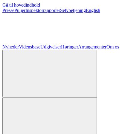
Gå til hovedindhold
Presse
Puljer
Inspektorrapporter
Selvbetjening
English
Nyheder
Vidensbase
Udgivelser
Høringer
Arrangementer
Om os