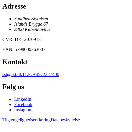
Adresse
Sundhedsstyrelsen
Islands Brygge 67
2300
København
S
CVR
:
DK12070918
EAN
:
5798000363007
Kontakt
sst@sst.dk
TLF
:
+4572227400
Følg os
LinkedIn
Facebook
Instagram
Tilgængelighedserklæring
Databeskyttelse