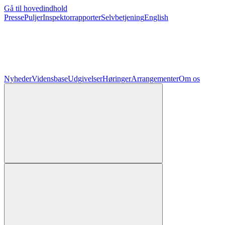
Gå til hovedindhold
Presse
Puljer
Inspektorrapporter
Selvbetjening
English
Nyheder
Vidensbase
Udgivelser
Høringer
Arrangementer
Om os