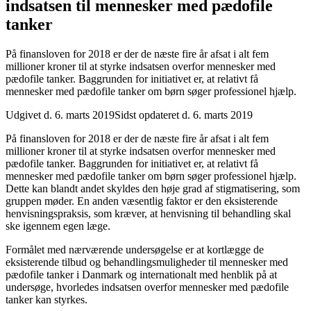
indsatsen til mennesker med pædofile
tanker
På finansloven for 2018 er der de næste fire år afsat i alt fem
millioner kroner til at styrke indsatsen overfor mennesker med
pædofile tanker. Baggrunden for initiativet er, at relativt få
mennesker med pædofile tanker om børn søger professionel hjælp.
Udgivet d. 6. marts 2019
Sidst opdateret d. 6. marts 2019
På finansloven for 2018 er der de næste fire år afsat i alt fem
millioner kroner til at styrke indsatsen overfor mennesker med
pædofile tanker. Baggrunden for initiativet er, at relativt få
mennesker med pædofile tanker om børn søger professionel hjælp.
Dette kan blandt andet skyldes den høje grad af stigmatisering, som
gruppen møder. En anden væsentlig faktor er den eksisterende
henvisningspraksis, som kræver, at henvisning til behandling skal
ske igennem egen læge.
Formålet med nærværende undersøgelse er at kortlægge de
eksisterende tilbud og behandlingsmuligheder til mennesker med
pædofile tanker i Danmark og internationalt med henblik på at
undersøge, hvorledes indsatsen overfor mennesker med pædofile
tanker kan styrkes.