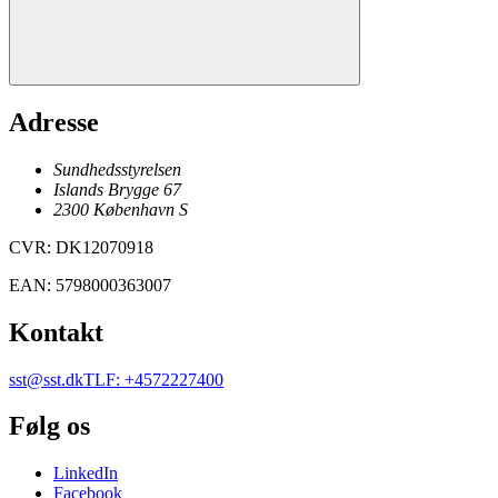
Adresse
Sundhedsstyrelsen
Islands Brygge 67
2300
København
S
CVR
:
DK12070918
EAN
:
5798000363007
Kontakt
sst@sst.dk
TLF
:
+4572227400
Følg os
LinkedIn
Facebook