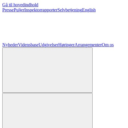
Gå til hovedindhold
Presse
Puljer
Inspektorrapporter
Selvbetjening
English
Nyheder
Vidensbase
Udgivelser
Høringer
Arrangementer
Om os