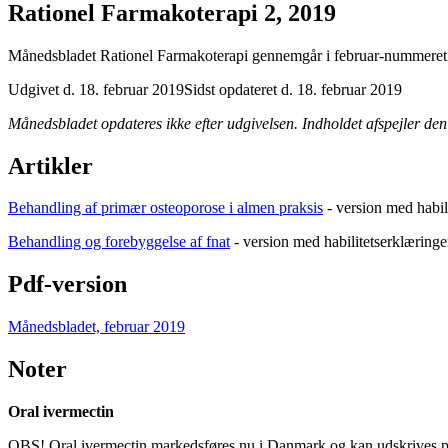
Rationel Farmakoterapi 2, 2019
Månedsbladet Rationel Farmakoterapi gennemgår i februar-nummeret 
Udgivet d. 18. februar 2019
Sidst opdateret d. 18. februar 2019
Månedsbladet opdateres ikke efter udgivelsen. Indholdet afspejler den 
Artikler
Behandling af primær osteoporose i almen praksis
- version med habil
Behandling og forebyggelse af fnat
- version med habilitetserklæringe
Pdf-version
Månedsbladet, februar 2019
Noter
Oral ivermectin
OBS! Oral ivermectin markedsføres nu i Danmark og kan udskrives på re