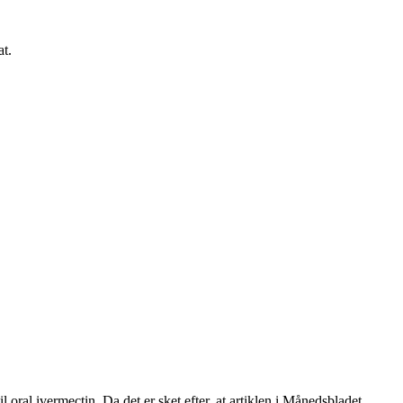
t.
ral ivermectin. Da det er sket efter, at artiklen i Månedsbladet