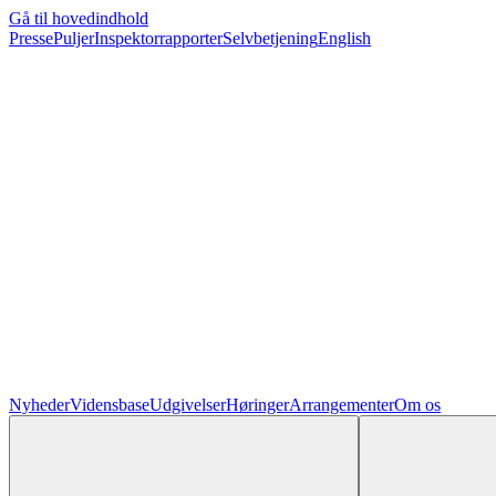
Gå til hovedindhold
Presse
Puljer
Inspektorrapporter
Selvbetjening
English
Nyheder
Vidensbase
Udgivelser
Høringer
Arrangementer
Om os