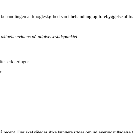
behandlingen af knogleskørhed samt behandling og forebyggelse af fna
aktuelle evidens på udgivelsestidspunktet.
itetserklæringer
r
cept. Der skal således ikke længere søges om udleveringstilladelse til o