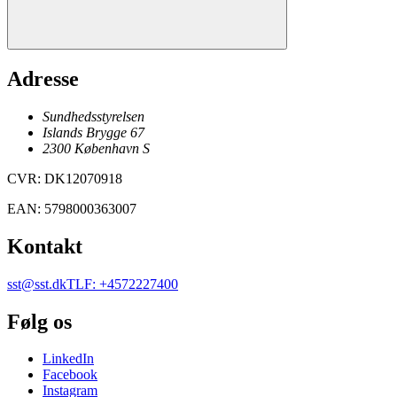
Adresse
Sundhedsstyrelsen
Islands Brygge 67
2300
København
S
CVR
:
DK12070918
EAN
:
5798000363007
Kontakt
sst@sst.dk
TLF
:
+4572227400
Følg os
LinkedIn
Facebook
Instagram