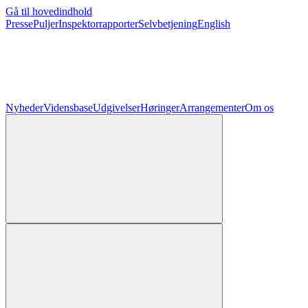
Gå til hovedindhold
Presse
Puljer
Inspektorrapporter
Selvbetjening
English
Nyheder
Vidensbase
Udgivelser
Høringer
Arrangementer
Om os