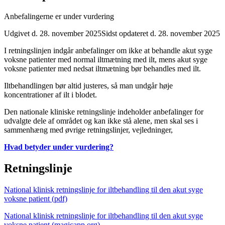
Anbefalingerne er under vurdering
Udgivet d. 28. november 2025
Sidst opdateret d. 28. november 2025
I retningslinjen indgår anbefalinger om ikke at behandle akut syge
voksne patienter med normal iltmætning med ilt, mens akut syge
voksne patienter med nedsat iltmætning bør behandles med ilt.
Iltbehandlingen bør altid justeres, så man undgår høje
koncentrationer af ilt i blodet.
Den nationale kliniske retningslinje indeholder anbefalinger for
udvalgte dele af området og kan ikke stå alene, men skal ses i
sammenhæng med øvrige retningslinjer, vejledninger,
Hvad betyder under vurdering?
Retningslinje
National klinisk retningslinje for iltbehandling til den akut syge
voksne patient (pdf)
National klinisk retningslinje for iltbehandling til den akut syge
voksne patient (magicapp.org)