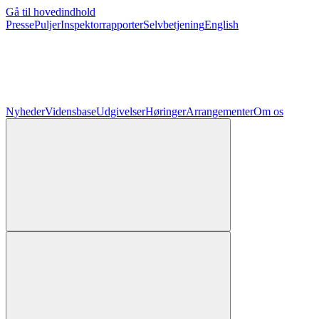
Gå til hovedindhold
Presse
Puljer
Inspektorrapporter
Selvbetjening
English
Nyheder
Vidensbase
Udgivelser
Høringer
Arrangementer
Om os