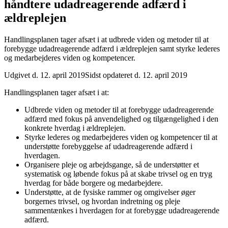
håndtere udadreagerende adfærd i
ældreplejen
Handlingsplanen tager afsæt i at udbrede viden og metoder til at
forebygge udadreagerende adfærd i ældreplejen samt styrke lederes
og medarbejderes viden og kompetencer.
Udgivet d. 12. april 2019
Sidst opdateret d. 12. april 2019
Handlingsplanen tager afsæt i at:
Udbrede viden og metoder til at forebygge udadreagerende
adfærd med fokus på anvendelighed og tilgængelighed i den
konkrete hverdag i ældreplejen.
Styrke lederes og medarbejderes viden og kompetencer til at
understøtte forebyggelse af udadreagerende adfærd i
hverdagen.
Organisere pleje og arbejdsgange, så de understøtter et
systematisk og løbende fokus på at skabe trivsel og en tryg
hverdag for både borgere og medarbejdere.
Understøtte, at de fysiske rammer og omgivelser øger
borgernes trivsel, og hvordan indretning og pleje
sammentænkes i hverdagen for at forebygge udadreagerende
adfærd.