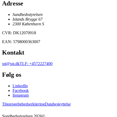
Adresse
Sundhedsstyrelsen
Islands Brygge 67
2300
København
S
CVR
:
DK12070918
EAN
:
5798000363007
Kontakt
sst@sst.dk
TLF
:
+4572227400
Følg os
LinkedIn
Facebook
Instagram
Tilgængelighedserklæring
Databeskyttelse
Sundhedsstyrelsen
2026
©