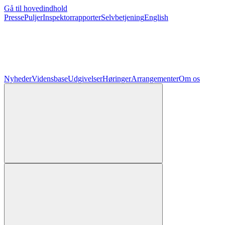
Gå til hovedindhold
Presse
Puljer
Inspektorrapporter
Selvbetjening
English
Nyheder
Vidensbase
Udgivelser
Høringer
Arrangementer
Om os