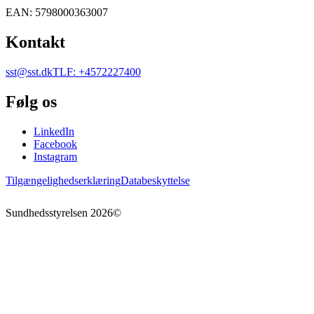
EAN
:
5798000363007
Kontakt
sst@sst.dk
TLF
:
+4572227400
Følg os
LinkedIn
Facebook
Instagram
Tilgængelighedserklæring
Databeskyttelse
Sundhedsstyrelsen
2026
©