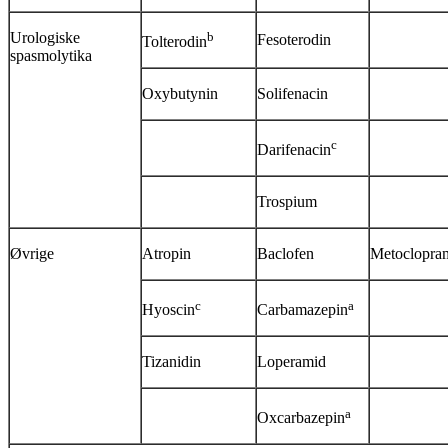
Urologiske
b
Fesoterodin
Tolterodin
spasmolytika
Oxybutynin
Solifenacin
c
Darifenacin
Trospium
Øvrige
Atropin
Baclofen
Metoclopra
c
a
Hyoscin
Carbamazepin
Tizanidin
Loperamid
a
Oxcarbazepin