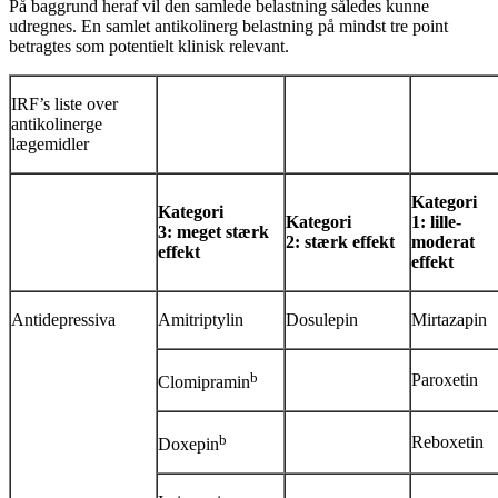
På baggrund heraf vil den samlede belastning således kunne
udregnes. En samlet antikolinerg belastning på mindst tre point
betragtes som potentielt klinisk relevant.
IRF’s liste over
antikolinerge
lægemidler
Kategori
Kategori
Kategori
1:
lille-
3:
meget stærk
2:
stærk effekt
moderat
effekt
effekt
Antidepressiva
Amitriptylin
Dosulepin
Mirtazapin
b
Paroxetin
Clomipramin
b
Reboxetin
Doxepin