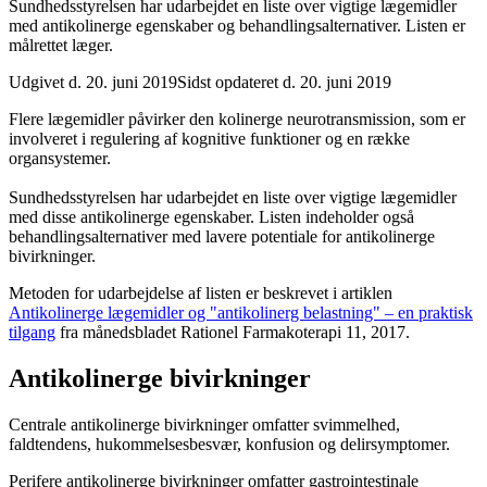
Sundhedsstyrelsen har udarbejdet en liste over vigtige lægemidler
med antikolinerge egenskaber og behandlingsalternativer. Listen er
målrettet læger.
Udgivet d. 20. juni 2019
Sidst opdateret d. 20. juni 2019
Flere lægemidler påvirker den kolinerge neurotransmission, som er
involveret i regulering af kognitive funktioner og en række
organsystemer.
Sundhedsstyrelsen har udarbejdet en liste over vigtige lægemidler
med disse antikolinerge egenskaber. Listen indeholder også
behandlingsalternativer med lavere potentiale for antikolinerge
bivirkninger.
Metoden for udarbejdelse af listen er beskrevet i artiklen
Antikolinerge lægemidler og "antikolinerg belastning" – en praktisk
tilgang
fra månedsbladet Rationel Farmakoterapi 11, 2017.
Antikolinerge bivirkninger
Centrale antikolinerge bivirkninger omfatter svimmelhed,
faldtendens, hukommelsesbesvær, konfusion og delirsymptomer.
Perifere antikolinerge bivirkninger omfatter gastrointestinale