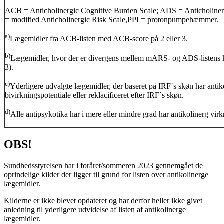
ACB = Anticholinergic Cognitive Burden Scale; ADS = Anticholine
= modified Anticholinergic Risk Scale,PPI = protonpumpehæmmer.
a)
Lægemidler fra ACB-listen med ACB-score på 2 eller 3.
b)
Lægemidler, hvor der er divergens mellem mARS- og ADS-listens ka
3).
c)
Yderligere udvalgte lægemidler, der baseret på IRF´s skøn har antik
bivirkningspotentiale eller reklacificeret efter IRF´s skøn.
d)
Alle antipsykotika har i mere eller mindre grad har antikolinerg vir
OBS!
Sundhedsstyrelsen har i foråret/sommeren 2023 gennemgået de
oprindelige kilder der ligger til grund for listen over antikolinerge
lægemidler.
Kilderne er ikke blevet opdateret og har derfor heller ikke givet
anledning til yderligere udvidelse af listen af antikolinerge
lægemidler.