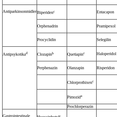
Antiparkinsonmidler
c
Entacapon
Biperiden
Orphenadrin
Pramipexol
Procyclidin
Selegilin
d
b
c
Haloperidol
Antipsykotika
Clozapin
Quetiapin
Perphenazin
Olanzapin
Risperidon
c
Chlorprothixen
a
Pimozid
Prochlorperazin
Gastrointestinale
c