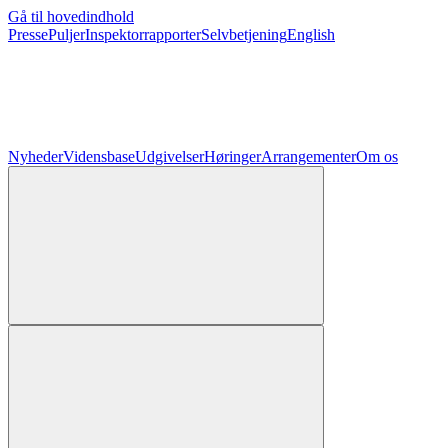
Gå til hovedindhold
Presse
Puljer
Inspektorrapporter
Selvbetjening
English
Nyheder
Vidensbase
Udgivelser
Høringer
Arrangementer
Om os