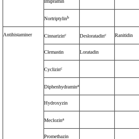
Imipramin
b
Nortriptylin
Antihistaminer
c
c
Ranitidin
Cinnarizin
Desloratadin
Clemastin
Loratadin
c
Cyclizin
a
Diphenhydramin
Hydroxyzin
a
Meclozin
Promethazin