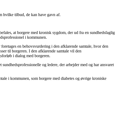
m hvilke tilbud, de kan have gavn af.
befales, at borgere med kronisk sygdom, der ud fra en sundhedsfaglig
hedsprofessionel i kommunen.
r foretages en behovsvurdering i den afklarende samtale, hvor den
ser til borgeren. I den afklarende samtale vil den
gsforløb i dialog med borgeren.
t sundhedsprofessionelle og ledere, der arbejder med og har ansvaret
samtale i kommunen, som borgere med diabetes og øvrige kroniske