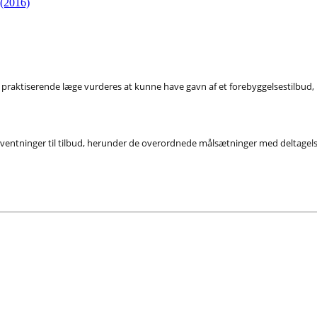
 (2016)
ler praktiserende læge vurderes at kunne have gavn af et forebyggelsestilbu
rventninger til tilbud, herunder de overordnede målsætninger med deltagelse