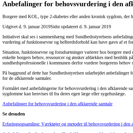
Anbefalinger for behovsvurdering i den af
Borgere med KOL, type 2-diabetes eller anden kronisk sygdom, der hen
Udgivet d. 9. januar 2019
Sidst opdateret d. 9. januar 2019
Initiativet skal ses i sammenhæng med Sundhedsstyrelsens anbefalinge
vurdering af funktionsevne og helbredsforhold kan have gavn af et fo
Situation, funktionsevne og forudsætninger varierer hos borgere med d
enkelte borgers behov, ressourcer og ønsker afdækkes med henblik på at
sundhedsprofessionelle i kommunen derfor vurdere borgerens behov samt
På baggrund af dette har Sundhedsstyrelsen udarbejdet anbefalinger fo
for de afklarende samtaler.
Formålet med anbefalingerne for behovsvurdering i den afklarende sam
sygdomme kan henvises til fra deres egen læge eller sygehuslæge.
Anbefalinger for behovsvurdering i den afklarende samtale
Se desuden
Erfaringsopsamling: Værktøjer og metoder til behovsvurdering i den 