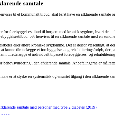
klarende samtale
vises til et kommunalt tilbud, skal først have en afklarende samtale o
r for forebyggelsestilbud til borgere med kronisk sygdom, hvori det an
rebyggelsestilbud, bør henvises til en afklarende samtale med en sund
iabetes eller andre kroniske sygdomme. Det er derfor væsentligt, at de
 kunne tilrettelægge et forebyggelses- og rehabiliteringsforløb, der pas
 tilrettelægge et individuelt tilpasset forebyggelses- og rehabiliterin
r behovsvurdering i den afklarende samtale. Anbefalingerne er målrette
tale er at styrke en systematisk og ensartet tilgang i den afklarende 
afklarende samtale med personer med type 2 diabetes (2019)