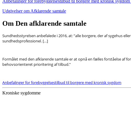
Anbefalinger for forebyggelsestilbud til borgere med kronisk sygdom
Udgivelser om Afklarende samtale
Om Den afklarende samtale
Sundhedsstyrelsen anbefalede i 2016, at: ”alle borgere, der af sygehus el
sundhedsprofessionel. […]
Formålet med den afklarende samtale er at opnå en fælles forståelse af fo
behovsorienteret prioritering af tilbud.”
Anbefalinger for forebyggelsestilbud til borgere med kronisk sygdom
Kroniske sygdomme