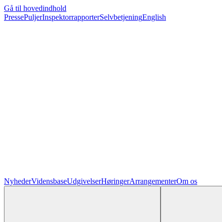
Gå til hovedindhold
Presse
Puljer
Inspektorrapporter
Selvbetjening
English
Nyheder
Vidensbase
Udgivelser
Høringer
Arrangementer
Om os