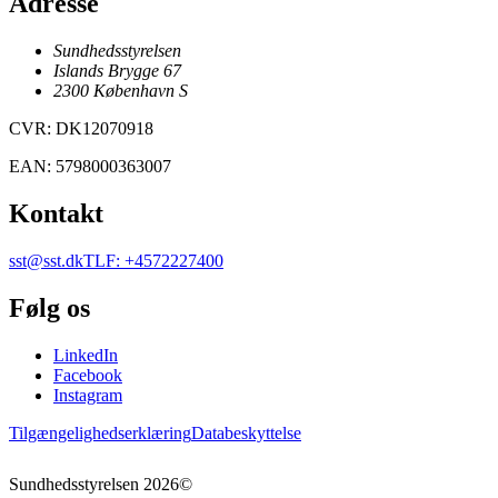
Adresse
Sundhedsstyrelsen
Islands Brygge 67
2300
København
S
CVR
:
DK12070918
EAN
:
5798000363007
Kontakt
sst@sst.dk
TLF
:
+4572227400
Følg os
LinkedIn
Facebook
Instagram
Tilgængelighedserklæring
Databeskyttelse
Sundhedsstyrelsen
2026
©