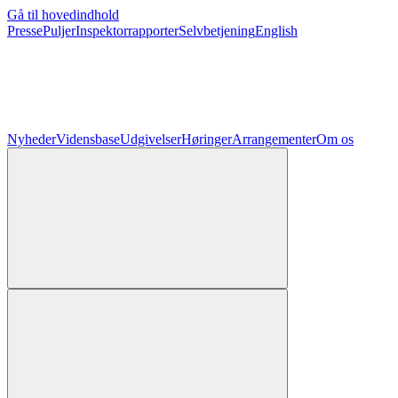
Gå til hovedindhold
Presse
Puljer
Inspektorrapporter
Selvbetjening
English
Nyheder
Vidensbase
Udgivelser
Høringer
Arrangementer
Om os