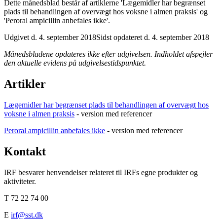
Dette månedsblad består af artiklerne 'Lægemidler har begrænset
plads til behandlingen af overvægt hos voksne i almen praksis' og
'Peroral ampicillin anbefales ikke'.
Udgivet d. 4. september 2018
Sidst opdateret d. 4. september 2018
Månedsbladene opdateres ikke efter udgivelsen. Indholdet afspejler
den aktuelle evidens på udgivelsestidspunktet.
Artikler
Lægemidler har begrænset plads til behandlingen af overvægt hos
voksne i almen praksis
- version med referencer
Peroral ampicillin anbefales ikke
- version med referencer
Kontakt
IRF besvarer henvendelser relateret til IRFs egne produkter og
aktiviteter.
T 72 22 74 00
E
irf@sst.dk