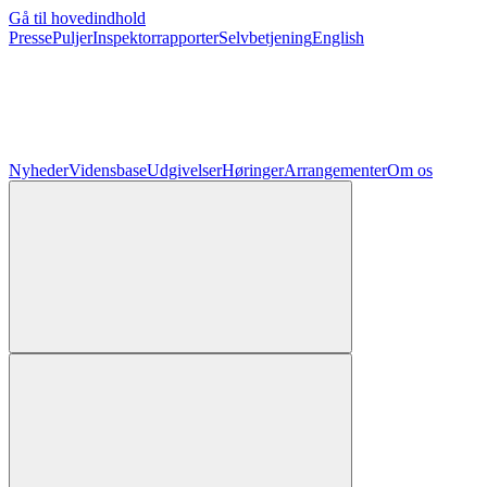
Gå til hovedindhold
Presse
Puljer
Inspektorrapporter
Selvbetjening
English
Nyheder
Vidensbase
Udgivelser
Høringer
Arrangementer
Om os