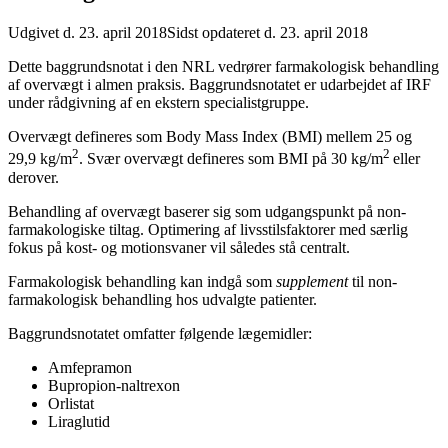
Udgivet d. 23. april 2018
Sidst opdateret d. 23. april 2018
Dette baggrundsnotat i den NRL vedrører farmakologisk behandling
af overvægt i almen praksis. Baggrundsnotatet er udarbejdet af IRF
under rådgivning af en ekstern specialistgruppe.
Overvægt defineres som Body Mass Index (BMI) mellem 25 og
2
2
29,9 kg/m
. Svær overvægt defineres som BMI på 30 kg/m
eller
derover.
Behandling af overvægt baserer sig som udgangspunkt på non-
farmakologiske tiltag. Optimering af livsstilsfaktorer med særlig
fokus på kost- og motionsvaner vil således stå centralt.
Farmakologisk behandling kan indgå som
supplement
til non-
farmakologisk behandling hos udvalgte patienter.
Baggrundsnotatet omfatter følgende lægemidler:
Amfepramon
Bupropion-naltrexon
Orlistat
Liraglutid