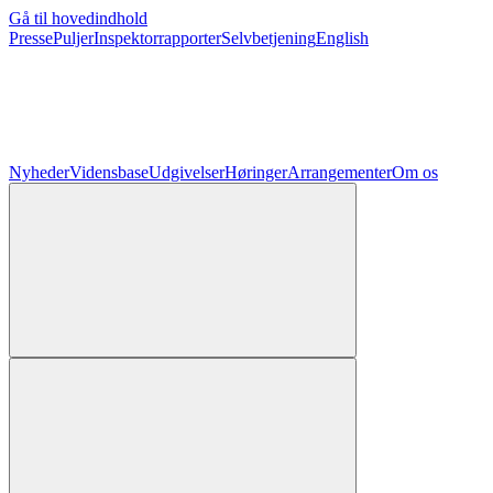
Gå til hovedindhold
Presse
Puljer
Inspektorrapporter
Selvbetjening
English
Nyheder
Vidensbase
Udgivelser
Høringer
Arrangementer
Om os