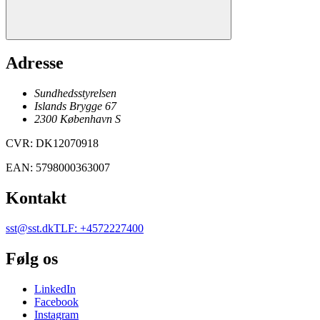
Adresse
Sundhedsstyrelsen
Islands Brygge 67
2300
København
S
CVR
:
DK12070918
EAN
:
5798000363007
Kontakt
sst@sst.dk
TLF
:
+4572227400
Følg os
LinkedIn
Facebook
Instagram