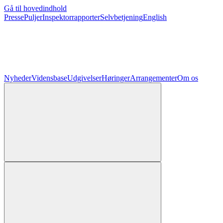
Gå til hovedindhold
Presse
Puljer
Inspektorrapporter
Selvbetjening
English
Nyheder
Vidensbase
Udgivelser
Høringer
Arrangementer
Om os