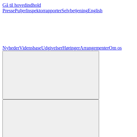
Gå til hovedindhold
Presse
Puljer
Inspektorrapporter
Selvbetjening
English
Nyheder
Vidensbase
Udgivelser
Høringer
Arrangementer
Om os