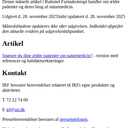
Denne måneds artikel i Rationel Farmakoterapi handler om ældre
patienter og deres brug af naturmedicin.
Udgivet d. 28. november 2025
Sidst opdateret d. 28. november 2025
Månedsbladene opdateres ikke efter udgivelsen. Indholdet afspejler
den aktuelle evidens på udgivelsestidspunktet.
Artikel
Spørger du dine ældre patienter om naturmedicin?
- version med
referencer og habilitetserklæringer
Kontakt
IRF besvarer henvendelser relateret til IRFs egne produkter og
aktiviteter.
T 72 22 74 00
E
irf@sst.dk
Pressehenvendelser besvares af
pressetelefonen
.