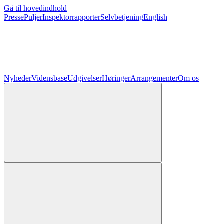
Gå til hovedindhold
Presse
Puljer
Inspektorrapporter
Selvbetjening
English
Nyheder
Vidensbase
Udgivelser
Høringer
Arrangementer
Om os