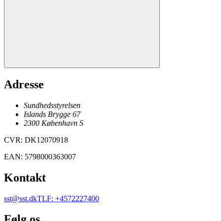
Adresse
Sundhedsstyrelsen
Islands Brygge 67
2300
København
S
CVR
:
DK12070918
EAN
:
5798000363007
Kontakt
sst@sst.dk
TLF
:
+4572227400
Følg os