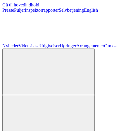
Gå til hovedindhold
Presse
Puljer
Inspektorrapporter
Selvbetjening
English
Nyheder
Vidensbase
Udgivelser
Høringer
Arrangementer
Om os