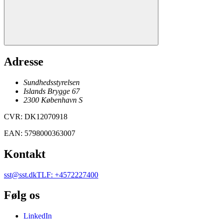
Adresse
Sundhedsstyrelsen
Islands Brygge 67
2300
København
S
CVR
:
DK12070918
EAN
:
5798000363007
Kontakt
sst@sst.dk
TLF
:
+4572227400
Følg os
LinkedIn