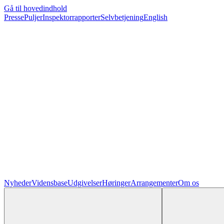
Gå til hovedindhold
Presse
Puljer
Inspektorrapporter
Selvbetjening
English
Nyheder
Vidensbase
Udgivelser
Høringer
Arrangementer
Om os