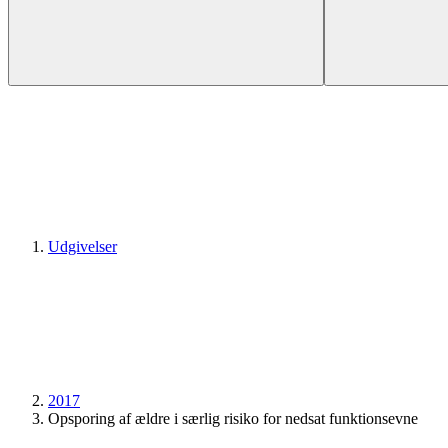
Udgivelser
2017
Opsporing af ældre i særlig risiko for nedsat funktions­evne