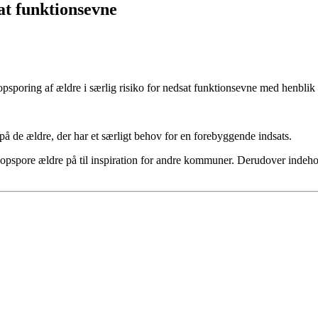
at funktions­evne
psporing af ældre i særlig risiko for nedsat funktionsevne med henbli
å de ældre, der har et særligt behov for en forebyggende indsats.
spore ældre på til inspiration for andre kommuner. Derudover indehol