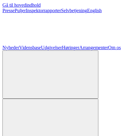
Gå til hovedindhold
Presse
Puljer
Inspektorrapporter
Selvbetjening
English
Nyheder
Vidensbase
Udgivelser
Høringer
Arrangementer
Om os