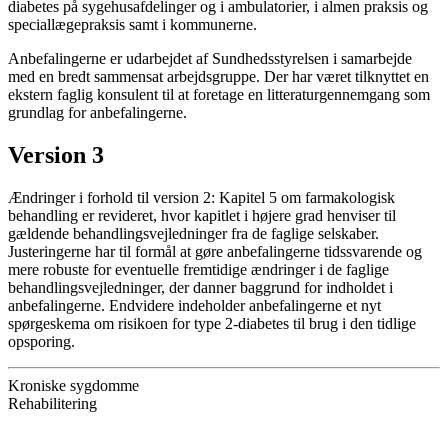
diabetes på sygehusafdelinger og i ambulatorier, i almen praksis og
speciallægepraksis samt i kommunerne.
Anbefalingerne er udarbejdet af Sundhedsstyrelsen i samarbejde
med en bredt sammensat arbejdsgruppe. Der har været tilknyttet en
ekstern faglig konsulent til at foretage en litteraturgennemgang som
grundlag for anbefalingerne.
Version 3
Ændringer i forhold til version 2: Kapitel 5 om farmakologisk
behandling er revideret, hvor kapitlet i højere grad henviser til
gældende behandlingsvejledninger fra de faglige selskaber.
Justeringerne har til formål at gøre anbefalingerne tidssvarende og
mere robuste for eventuelle fremtidige ændringer i de faglige
behandlingsvejledninger, der danner baggrund for indholdet i
anbefalingerne. Endvidere indeholder anbefalingerne et nyt
spørgeskema om risikoen for type 2-diabetes til brug i den tidlige
opsporing.
Kroniske sygdomme
Rehabilitering