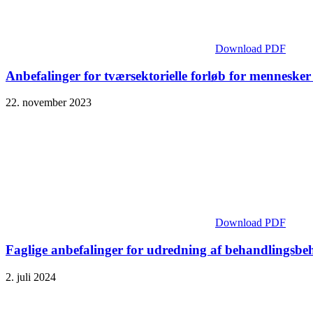
Download PDF
Anbefalinger for tværsektorielle forløb for menneske
22. november 2023
Download PDF
Faglige anbefalinger for udredning af behandlingsbeh
2. juli 2024