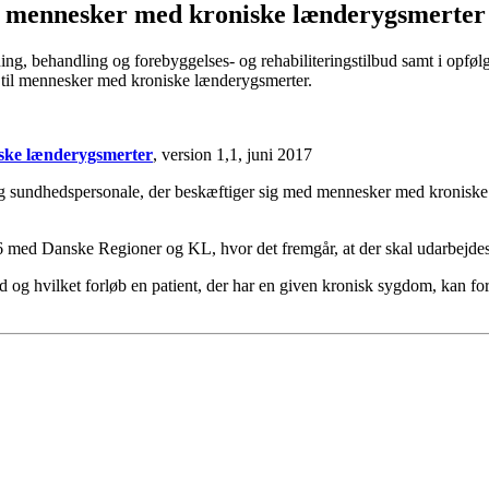
for mennesker med kroniske lænderygsmerter
ning, behandling og forebyggelses- og rehabiliteringstilbud samt i opføl
s til mennesker med kroniske lænderygsmerter.
iske lænderygsmerter
, version 1,1, juni 2017
og sundhedspersonale, der beskæftiger sig med mennesker med kroniske 
6 med Danske Regioner og KL, hvor det fremgår, at der skal udarbejd
lbud og hvilket forløb en patient, der har en given kronisk sygdom, kan 