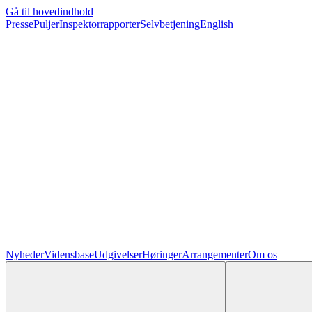
Gå til hovedindhold
Presse
Puljer
Inspektorrapporter
Selvbetjening
English
Nyheder
Vidensbase
Udgivelser
Høringer
Arrangementer
Om os