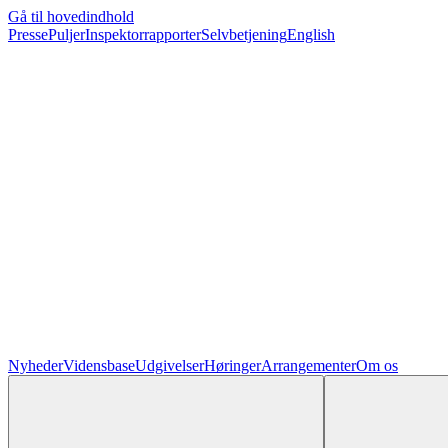
Gå til hovedindhold
Presse
Puljer
Inspektorrapporter
Selvbetjening
English
Nyheder
Vidensbase
Udgivelser
Høringer
Arrangementer
Om os