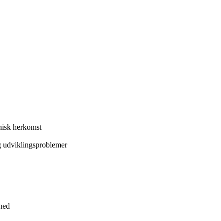
nisk herkomst
g udviklingsproblemer
dhed