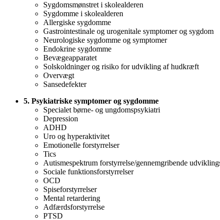
Sygdomsmønstret i skolealderen
Sygdomme i skolealderen
Allergiske sygdomme
Gastrointestinale og urogenitale symptomer og sygdom
Neurologiske sygdomme og symptomer
Endokrine sygdomme
Bevægeapparatet
Solskoldninger og risiko for udvikling af hudkræft
Overvægt
Sansedefekter
5. Psykiatriske symptomer og sygdomme
Specialet børne- og ungdomspsykiatri
Depression
ADHD
Uro og hyperaktivitet
Emotionelle forstyrrelser
Tics
Autismespektrum forstyrrelse/gennemgribende udviklings
Sociale funktionsforstyrrelser
OCD
Spiseforstyrrelser
Mental retardering
Adfærdsforstyrrelse
PTSD