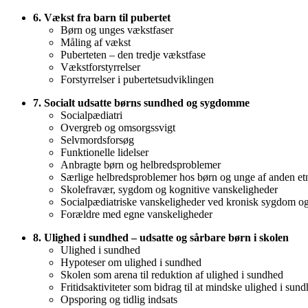
6. Vækst fra barn til pubertet
Børn og unges vækstfaser
Måling af vækst
Puberteten – den tredje vækstfase
Vækstforstyrrelser
Forstyrrelser i pubertetsudviklingen
7. Socialt udsatte børns sundhed og sygdomme
Socialpædiatri
Overgreb og omsorgssvigt
Selvmordsforsøg
Funktionelle lidelser
Anbragte børn og helbredsproblemer
Særlige helbredsproblemer hos børn og unge af anden et
Skolefravær, sygdom og kognitive vanskeligheder
Socialpædiatriske vanskeligheder ved kronisk sygdom o
Forældre med egne vanskeligheder
8. Ulighed i sundhed – udsatte og sårbare børn i skolen
Ulighed i sundhed
Hypoteser om ulighed i sundhed
Skolen som arena til reduktion af ulighed i sundhed
Fritidsaktiviteter som bidrag til at mindske ulighed i sun
Opsporing og tidlig indsats