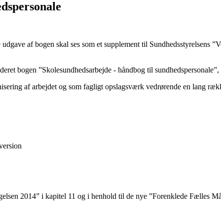
edspersonale
udgave af bogen skal ses som et supplement til Sundhedsstyrelsens ”
videret bogen ”Skolesundhedsarbejde - håndbog til sundhedspersonale”,
sering af arbejdet og som fagligt opslagsværk vedrørende en lang ræk
version
gelsen 2014” i kapitel 11 og i henhold til de nye ”Forenklede Fælles Må