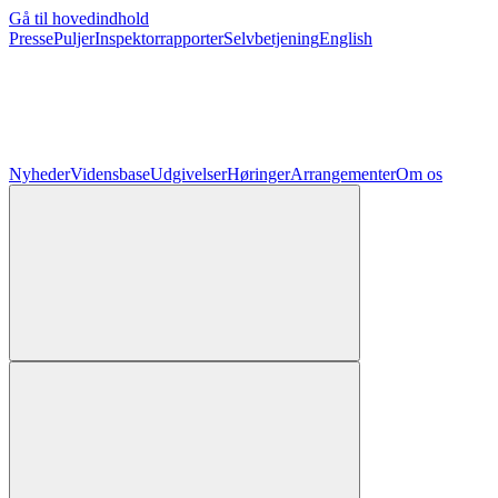
Gå til hovedindhold
Presse
Puljer
Inspektorrapporter
Selvbetjening
English
Nyheder
Vidensbase
Udgivelser
Høringer
Arrangementer
Om os