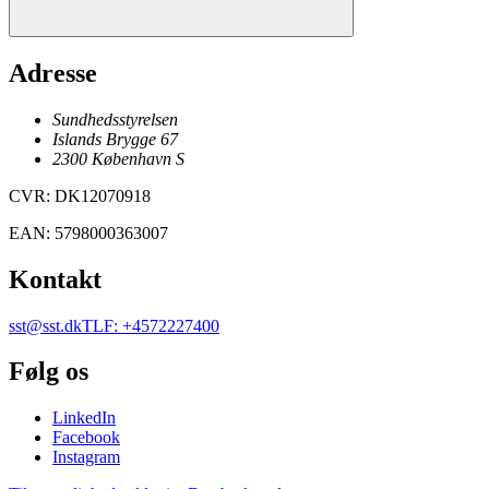
Adresse
Sundhedsstyrelsen
Islands Brygge 67
2300
København
S
CVR
:
DK12070918
EAN
:
5798000363007
Kontakt
sst@sst.dk
TLF
:
+4572227400
Følg os
LinkedIn
Facebook
Instagram