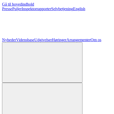
Gå til hovedindhold
Presse
Puljer
Inspektorrapporter
Selvbetjening
English
Nyheder
Vidensbase
Udgivelser
Høringer
Arrangementer
Om os